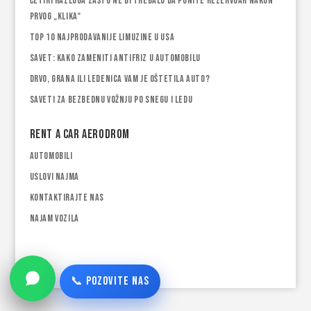
Četiri razloga zašto ne bi trebalo da punite rezervoar nakon
prvog „klika“
Top 10 najprodavanije limuzine u USA
Savet: Kako zameniti antifriz u automobilu
Drvo, grana ili ledenica vam je oštetila auto?
Saveti za bezbednu vožnju po snegu i ledu
Rent a car Aerodrom
Automobili
Uslovi najma
Kontaktirajte nas
Najam vozila
📞 POZOVITE NAS