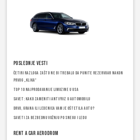
Poslednje vesti
Četiri razloga zašto ne bi trebalo da punite rezervoar nakon
prvog „klika“
Top 10 najprodavanije limuzine u USA
Savet: Kako zameniti antifriz u automobilu
Drvo, grana ili ledenica vam je oštetila auto?
Saveti za bezbednu vožnju po snegu i ledu
Rent a car Aerodrom