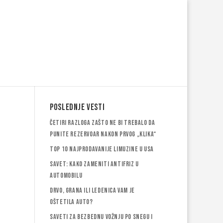
Poslednje vesti
Četiri razloga zašto ne bi trebalo da
punite rezervoar nakon prvog „klika“
Top 10 najprodavanije limuzine u USA
Savet: Kako zameniti antifriz u
automobilu
Drvo, grana ili ledenica vam je
oštetila auto?
Saveti za bezbednu vožnju po snegu i