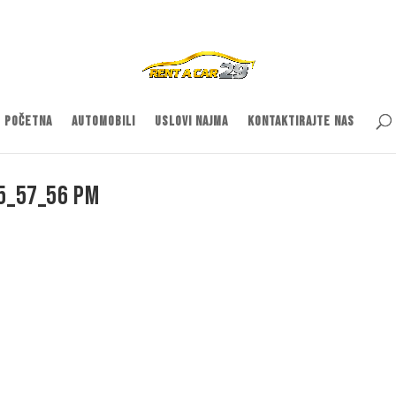
Početna
Automobili
Uslovi najma
Kontaktirajte nas
05_57_56 PM