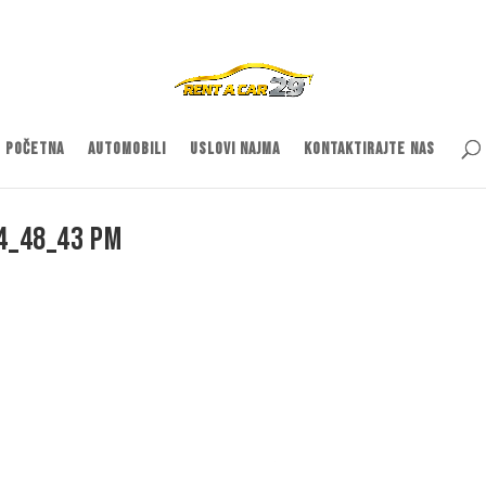
Početna
Automobili
Uslovi najma
Kontaktirajte nas
04_48_43 PM