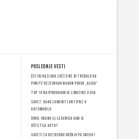
Poslednje vesti
Četiri razloga zašto ne bi trebalo da
punite rezervoar nakon prvog „klika“
Top 10 najprodavanije limuzine u USA
Savet: Kako zameniti antifriz u
automobilu
Drvo, grana ili ledenica vam je
oštetila auto?
Saveti za bezbednu vožnju po snegu i