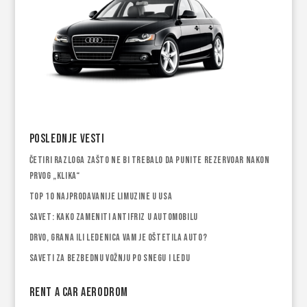
Poslednje vesti
Četiri razloga zašto ne bi trebalo da punite rezervoar nakon
prvog „klika“
Top 10 najprodavanije limuzine u USA
Savet: Kako zameniti antifriz u automobilu
Drvo, grana ili ledenica vam je oštetila auto?
Saveti za bezbednu vožnju po snegu i ledu
Rent a car Aerodrom