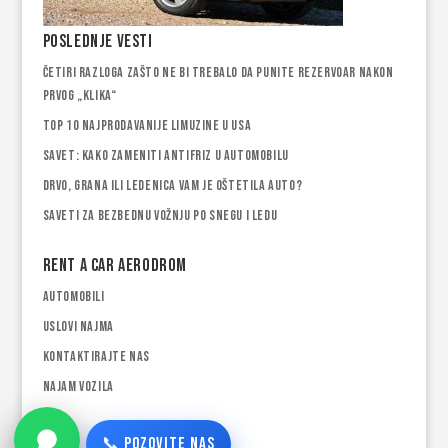
Poslednje vesti
Četiri razloga zašto ne bi trebalo da punite rezervoar nakon
prvog „klika“
Top 10 najprodavanije limuzine u USA
Savet: Kako zameniti antifriz u automobilu
Drvo, grana ili ledenica vam je oštetila auto?
Saveti za bezbednu vožnju po snegu i ledu
Rent a car Aerodrom
Automobili
Uslovi najma
Kontaktirajte nas
Najam vozila
📞 POZOVITE NAS