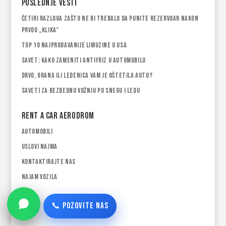
Poslednje vesti
Četiri razloga zašto ne bi trebalo da punite rezervoar nakon
prvog „klika“
Top 10 najprodavanije limuzine u USA
Savet: Kako zameniti antifriz u automobilu
Drvo, grana ili ledenica vam je oštetila auto?
Saveti za bezbednu vožnju po snegu i ledu
Rent a car Aerodrom
Automobili
Uslovi najma
Kontaktirajte nas
Najam vozila
📞 POZOVITE NAS