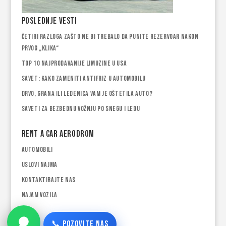
Poslednje vesti
Četiri razloga zašto ne bi trebalo da punite rezervoar nakon
prvog „klika“
Top 10 najprodavanije limuzine u USA
Savet: Kako zameniti antifriz u automobilu
Drvo, grana ili ledenica vam je oštetila auto?
Saveti za bezbednu vožnju po snegu i ledu
Rent a car Aerodrom
Automobili
Uslovi najma
Kontaktirajte nas
Najam vozila
📞 POZOVITE NAS