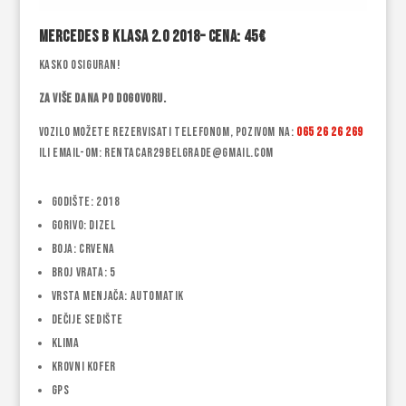
Mercedes B klasa 2.0 2018– Cena: 45€
Kasko osiguran!
Za više dana po dogovoru.
Vozilo možete rezervisati telefonom, pozivom na:
065 26 26 269
ili email-om: rentacar29belgrade@gmail.com
Godište: 2018
Gorivo: Dizel
Boja: Crvena
Broj vrata: 5
Vrsta menjača: Automatik
Dečije sedište
Klima
Krovni kofer
GPS