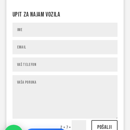
Upit za najam vozila
Pošalji
2 + 7
=