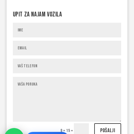
Upit za najam vozila
Pošalji
9 + 15
=