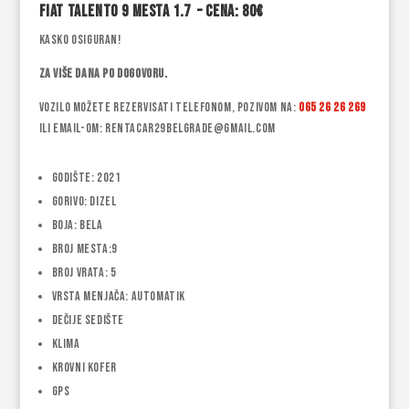
Fiat Talento 9 mesta 1.7 – Cena: 80€
Kasko osiguran!
Za više dana po dogovoru.
Vozilo možete rezervisati telefonom, pozivom na:
065 26 26 269
ili email-om: rentacar29belgrade@gmail.com
Godište: 2021
Gorivo: Dizel
Boja: Bela
Broj mesta:9
Broj vrata: 5
Vrsta menjača: Automatik
Dečije sedište
Klima
Krovni kofer
GPS