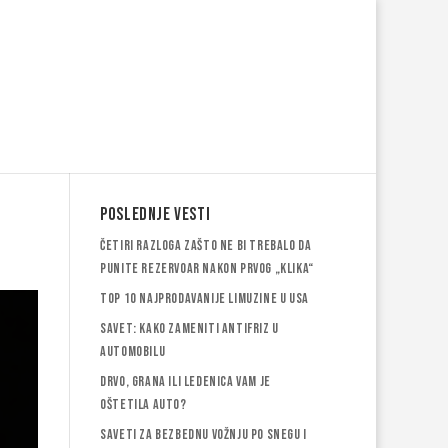
Poslednje vesti
Četiri razloga zašto ne bi trebalo da
punite rezervoar nakon prvog „klika“
Top 10 najprodavanije limuzine u USA
Savet: Kako zameniti antifriz u
automobilu
Drvo, grana ili ledenica vam je
oštetila auto?
Saveti za bezbednu vožnju po snegu i