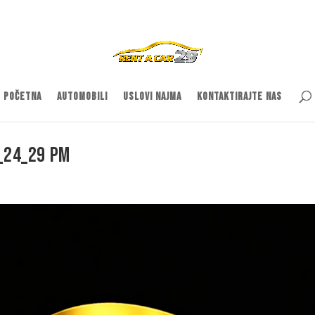
Početna
Automobili
Uslovi najma
Kontaktirajte nas
0_24_29 PM